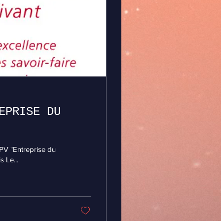
EPRISE DU
EPV "Entreprise du
s Le...