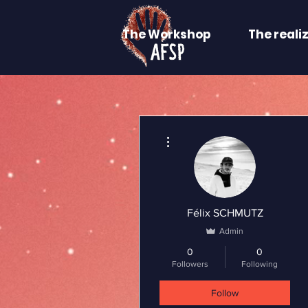
The Workshop
The reali
More actions
Félix SCHMUTZ
Admin
0
0
Followers
Following
Follow