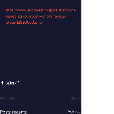
https://www.sudouest.fr/sport/dordogne
-les-eclats-du-sport-vont-faire-leur-
retour-12893660.php
Voir tout
Posts récents