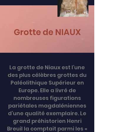
Grotte de NIAUX
La grotte de Niaux est l’une
des plus célèbres grottes du
Paléolithique Supérieur en
Europe. Elle a livré de
nombreuses figurations
pariétales magdaléniennes
d’une qualité exemplaire. Le
grand préhistorien Henri
Breuil la comptait parmi les «