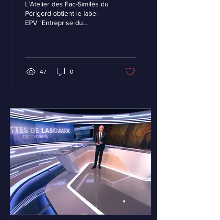
L'Atelier des Fac-Similés du
»
Périgord obtient le label
EPV "Entreprise du
Patrimoine Vivant".
L’excellence des savoir-
faire français Le...
47
0