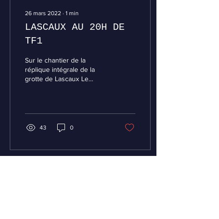
26 mars 2022
∙
1
min
LASCAUX AU 20H DE
TF1
Sur le chantier de la
réplique intégrale de la
grotte de Lascaux Le
chantier Lascaux bat son
plein avec l’ouverture du
Centre...
43
0